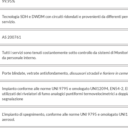
99,95%
Tecnologia SDH e DWDM con circuiti ridondati e provenienti da differenti percor
servizio.
AS 200761
Tutti i servizi sono tenuti costantemente sotto controllo da sistemi di Monito
da personale interno.
Porte blindate, vetrate antisfondamento,
dissuasori stradali e fioriere in ce
Impianto conforme alle norme UNI 9795 e omologato UNI12094, EN54-2, EN
utilizzati dei rivelatori di fumo analogici puntiformi termovelocimetrici a doppia
segnalazione
L'impianto di spegnimento, conforme alle norme UNI 9795 e omologato UNI1
aerosol.