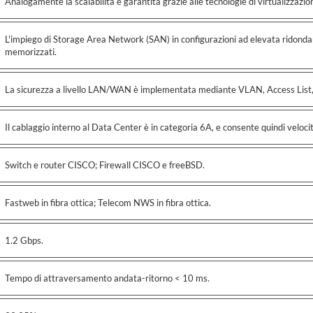
Analogamente la scalabilità è garantita grazie alle tecnologie di virtualizzazio
L'impiego di Storage Area Network (SAN) in configurazioni ad elevata ridonda
memorizzati.
La sicurezza a livello LAN/WAN è implementata mediante VLAN, Access List, A
Il cablaggio interno al Data Center è in categoria 6A, e consente quindi veloc
Switch e router CISCO; Firewall CISCO e freeBSD.
Fastweb in fibra ottica; Telecom NWS in fibra ottica.
1.2 Gbps.
Tempo di attraversamento andata-ritorno < 10 ms.