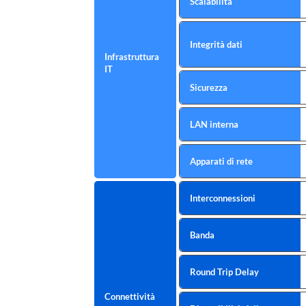
Scalabilità
Integrità dati
Infrastruttura
IT
Sicurezza
LAN interna
Apparati di rete
Interconnessioni
Banda
Round Trip Delay
Connettività