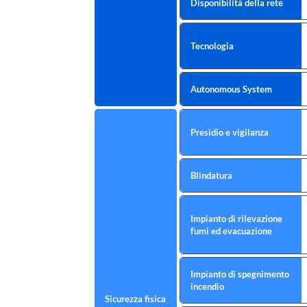
Disponibilità della rete
Tecnologia
Autonomous System
Presidio e vigilanza
Blindatura
Impianto di rilevazione
fumi ed evacuazione
Impianto di spegnimento
incendio
Sicurezza fisica