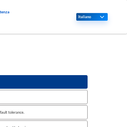
stenza
Select your language
 fault tolerance.