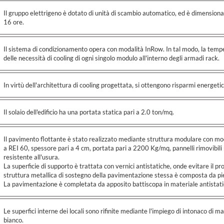
Il gruppo elettrigeno è dotato di unità di scambio automatico, ed è dimensiona
16 ore.
Il sistema di condizionamento opera con modalità InRow. In tal modo, la tem
delle necessità di cooling di ogni singolo modulo all'interno degli armadi rack.
In virtù dell'architettura di cooling progettata, si ottengono risparmi energetic
Il solaio dell'edificio ha una portata statica pari a 2.0 ton/mq.
Il pavimento flottante è stato realizzato mediante struttura modulare con mo
a REI 60, spessore pari a 4 cm, portata pari a 2200 Kg/mq, pannelli rimovibili
resistente all'usura.
La superficie di supporto è trattata con vernici antistatiche, onde evitare il pr
struttura metallica di sostegno della pavimentazione stessa è composta da piedi
La pavimentazione è completata da apposito battiscopa in materiale antistati
Le superfici interne dei locali sono rifinite mediante l'impiego di intonaco di m
bianco.