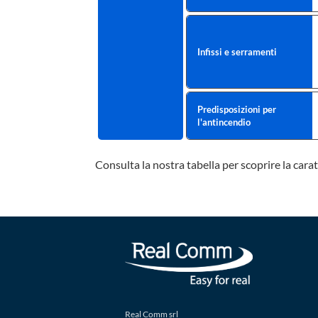
Infissi e serramenti
Predisposizioni per
l'antincendio
Consulta la nostra tabella per scoprire la cara
Real Comm srl