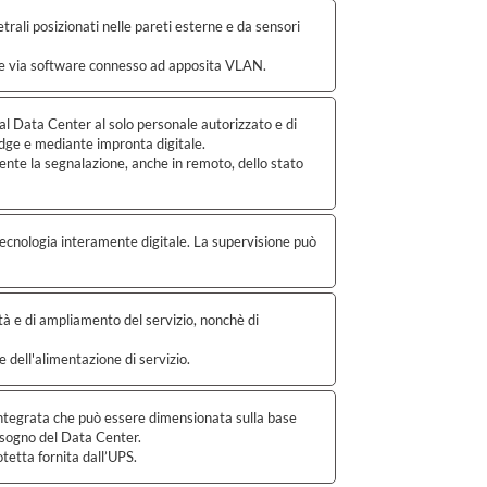
etrali posizionati nelle pareti esterne e da sensori
bile via software connesso ad apposita VLAN.
o al Data Center al solo personale autorizzato e di
adge e mediante impronta digitale.
nsente la segnalazione, anche in remoto, dello stato
ecnologia interamente digitale. La supervisione può
ità e di ampliamento del servizio, nonchè di
 e dell'alimentazione di servizio.
e integrata che può essere dimensionata sulla base
bisogno del Data Center.
tetta fornita dall’UPS.