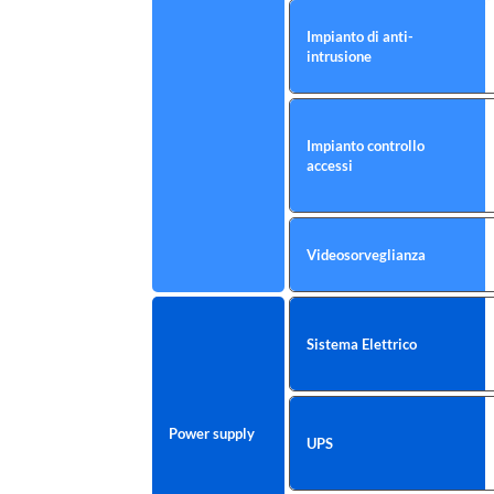
Impianto di anti-
intrusione
Impianto controllo
accessi
Videosorveglianza
Sistema Elettrico
Power supply
UPS