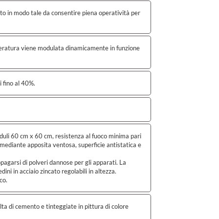
to in modo tale da consentire piena operatività per
peratura viene modulata dinamicamente in funzione
i fino al 40%.
duli 60 cm x 60 cm, resistenza al fuoco minima pari
 mediante apposita ventosa, superficie antistatica e
opagarsi di polveri dannose per gli apparati. La
ni in acciaio zincato regolabili in altezza.
co.
alta di cemento e tinteggiate in pittura di colore