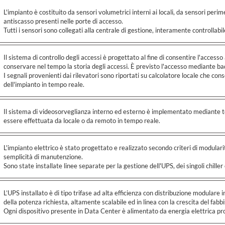
L'impianto è costituito da sensori volumetrici interni ai locali, da sensori perim
antiscasso presenti nelle porte di accesso.
Tutti i sensori sono collegati alla centrale di gestione, interamente controlla
Il sistema di controllo degli accessi è progettato al fine di consentire l'access
conservare nel tempo la storia degli accessi. È previsto l'accesso mediante b
I segnali provenienti dai rilevatori sono riportati su calcolatore locale che co
dell'impianto in tempo reale.
Il sistema di videosorveglianza interno ed esterno è implementato mediante t
essere effettuata da locale o da remoto in tempo reale.
L'impianto elettrico è stato progettato e realizzato secondo criteri di modular
semplicità di manutenzione.
Sono state installate linee separate per la gestione dell'UPS, dei singoli chiller
L’UPS installato è di tipo trifase ad alta efficienza con distribuzione modular
della potenza richiesta, altamente scalabile ed in linea con la crescita del fab
Ogni dispositivo presente in Data Center è alimentato da energia elettrica pro