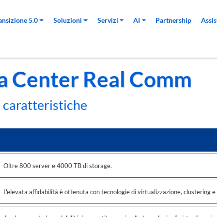
pale
ansizione 5.0
Soluzioni
Servizi
AI
Partnership
Assi
a Center Real Comm
e caratteristiche
Oltre 800 server e 4000 TB di storage.
L'elevata affidabilità è ottenuta con tecnologie di virtualizzazione, clustering e