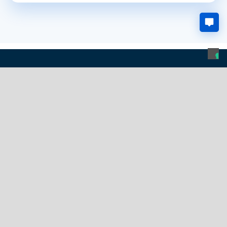
Real Comm SARL
Via dei Serviti, 12 - 33080 Porcia (PN)
Via Branze, 45 - 25123 Brescia (BS)
TVA/Code fiscal : 01410160939 - Registre du
commerce 7212 / 2000 PN
Inscrit au R.O.C. n° 21470
+39 0434 1831550
sales@realcomm.it