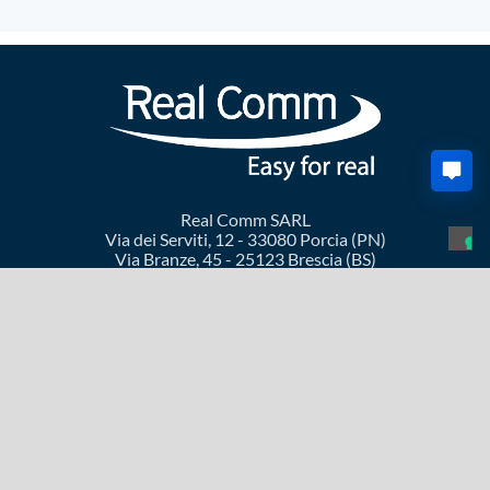
Real Comm SARL
Via dei Serviti, 12 - 33080 Porcia (PN)
Via Branze, 45 - 25123 Brescia (BS)
TVA/Code fiscal : 01410160939 - Registre du
commerce 7212 / 2000 PN
Inscrit au R.O.C. n° 21470
+39 0434 1831550
sales@realcomm.it