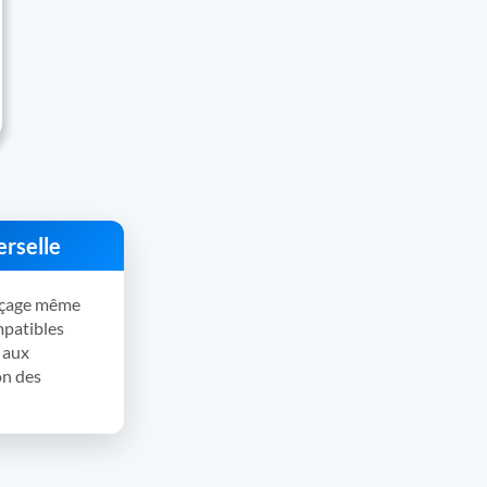
erselle
açage même
mpatibles
 aux
on des