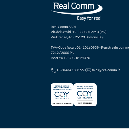
Real Comm SARL
Via dei Serviti, 12 - 33080 Porcia (PN)
Via Branze, 45 - 25123 Brescia (BS)
TVA/Code fiscal : 01410160939 - Registre du comm
7212 / 2000 PN
Inscrit au R.O.C. n° 21470
+39 0434 1831550
sales@realcomm.it