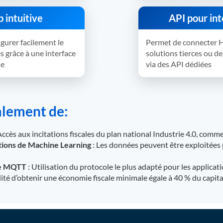
 intuitive
API pour int
igurer facilement le
Permet de connecter
es grâce à une interface
solutions tierces ou de
le
via des API dédiées
lement de:
Accès aux incitations fiscales du plan national Industrie 4.0, com
ations de Machine Learning
: Les données peuvent être exploitées 
ole MQTT
: Utilisation du protocole le plus adapté pour les applicatio
lité d’obtenir une économie fiscale minimale égale à 40 % du capital