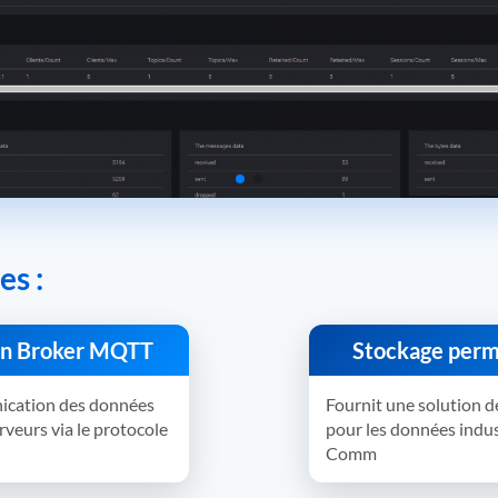
es :
un Broker MQTT
Stockage perm
ication des données
Fournit une solution d
erveurs via le protocole
pour les données indus
Comm