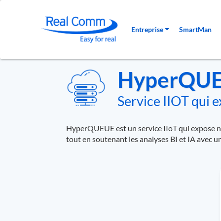
Navigation princip
Entreprise
SmartMan
HyperQU
Service IIOT qui 
HyperQUEUE est un service IIoT qui expose nat
tout en soutenant les analyses BI et IA avec 