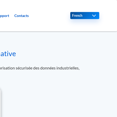
Select your language
pport
Contacts
native
risation sécurisée des données industrielles,