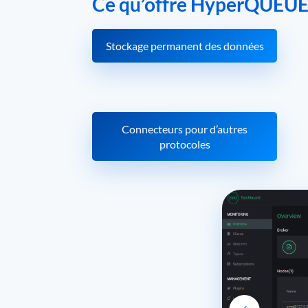
Ce qu’offre HyperQUEUE 
Stockage permanent des données
Connecteurs pour d’autres
protocoles