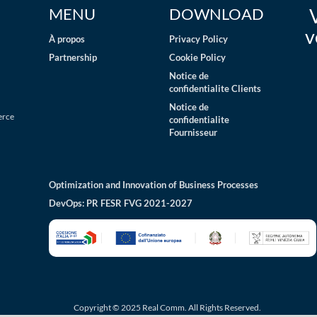
MENU
DOWNLOAD
v
À propos
Privacy Policy
Partnership
Cookie Policy
Notice de
confidentialite Clients
Notice de
erce
confidentialite
Fournisseur
Optimization and Innovation of Business Processes
DevOps: PR FESR FVG 2021-2027
Copyright © 2025 Real Comm. All Rights Reserved.