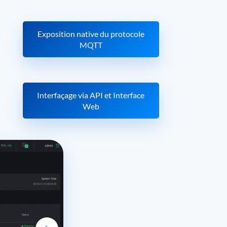
Exposition native du protocole
MQTT
Interfaçage via API et Interface
Web