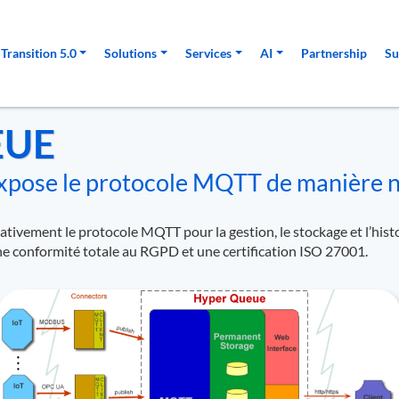
ale
Transition 5.0
Solutions
Services
AI
Partnership
Su
EUE
expose le protocole MQTT de manière 
ivement le protocole MQTT pour la gestion, le stockage et l’histo
une conformité totale au RGPD et une certification ISO 27001.