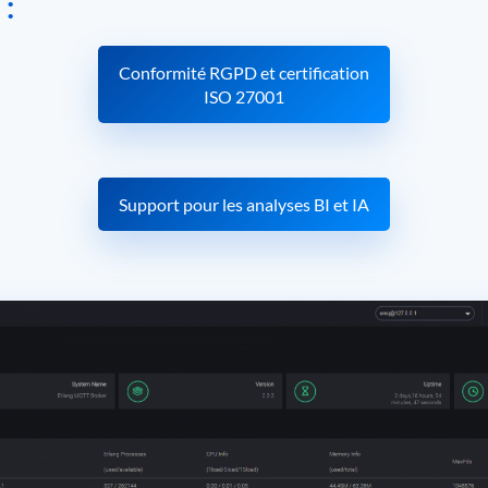
:
Conformité RGPD et certification
ISO 27001
Support pour les analyses BI et IA