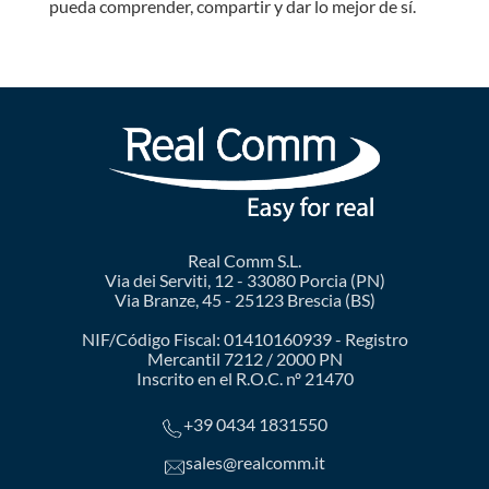
pueda comprender, compartir y dar lo mejor de sí.
Real Comm S.L.
Via dei Serviti, 12 - 33080 Porcia (PN)
Via Branze, 45 - 25123 Brescia (BS)
NIF/Código Fiscal: 01410160939 - Registro
Mercantil 7212 / 2000 PN
Inscrito en el R.O.C. nº 21470
+39 0434 1831550
sales@realcomm.it