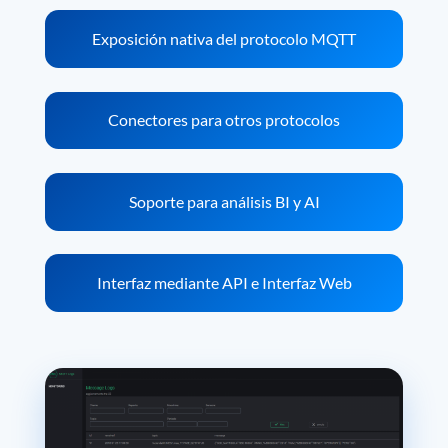
Exposición nativa del protocolo MQTT
Conectores para otros protocolos
Soporte para análisis BI y AI
Interfaz mediante API e Interfaz Web