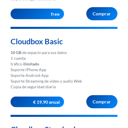
Comprar
free
Cloudbox Basic
10 GB
de espacio para sus datos
1 cuenta
tráfico
ilimitado
Soporte iPhone App
Soporte Android App
Soporte Streaming de vídeo y audio Web
Copia de seguridad diaria
Comprar
€ 19,90 anual