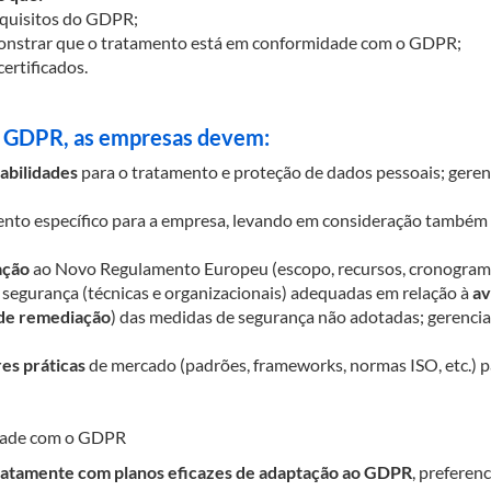
equisitos do GDPR;
onstrar que o tratamento está em conformidade com o GDPR;
ertificados.
o GDPR, as empresas devem:
abilidades
para o tratamento e proteção de dados pessoais; gere
mento específico para a empresa, levando em consideração também 
ação
ao Novo Regulamento Europeu (escopo, recursos, cronograma)
 segurança (técnicas e organizacionais) adequadas em relação à
av
 de remediação
) das medidas de segurança não adotadas; gerenci
es práticas
de mercado (padrões, frameworks, normas ISO, etc.) par
dade com o GDPR
iatamente com planos eficazes de adaptação ao GDPR
, preferen