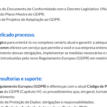
ação do Documento de Conformidade com o Decreto Legislativo 1
ão do Plano Mestre do GDPR;
ção de Projetos de Adaptação ao GDPR.
licado processo.
gico
para orientá-lo no complexo cenário atual e garantir a adequ
Comm
oferece um serviço que permite a você e sua empresa ente
rimento dessas obrigações, implementar as medidas necessárias e 
 introduzidas pelo novo Regulamento Europeu (GDPR) em matéria 
nsultorias e suporte:
gulamento Europeu (GDPR)
e diferenças com o atual
Código de P
as
do GDPR (Capítulo IV): os procedimentos que, em geral, tornam
ntimento;
do de Proteção de Dados: obrigações e responsabilidades;