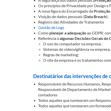
A segurança dos dados pessoais
(Proteção
Os princípios de Privacidade por Design e
A nova figura do Encarregado de
Proteção
Violção de dados pessoais (
Data Breach
);
Registro das Atividades de Tratamento
Gestão de Logs
Como
planejar a adequação
ao GDPR: conf
Referência a
algumas Decisões Gerais do 
O uso do computador na empresa;
Sistemas de videovigilância na empresa;
Regras de marketing;
O site da empresa e os tratamentos com 
Destinatários das intervenções de c
Responsáveis de Recursos Humanos, Respons
Responsáveis de Departamento de Marketing
contadores
Todos aqueles que nomearam um Responsá
Todos aqueles que nomearam um fornecedo