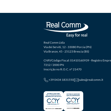
Real Comm Ltda
Via dei Serviti, 12 - 33080 Porcia (PN)
Via Branze, 45 - 25123 Brescia (BS)
CNPJ/Código Fiscal: 01410160939 - Registro Empre
7212 / 2000 PN
Inscrição no R.O.C. nº 21470
+39 0434 1831550
sales@realcomm.it