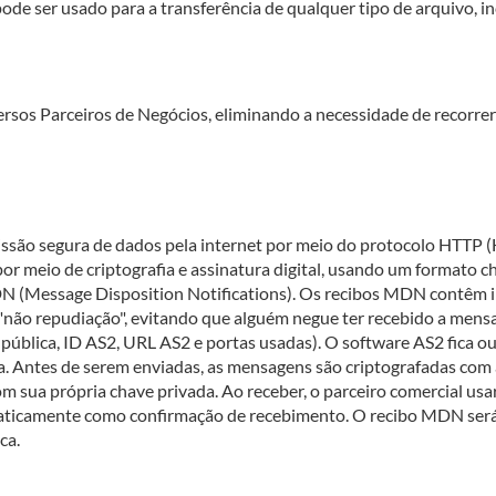
ode ser usado para a transferência de qualquer tipo de arquivo, i
versos Parceiros de Negócios, eliminando a necessidade de recor
são segura de dados pela internet por meio do protocolo HTTP (H
por meio de criptografia e assinatura digital, usando um format
DN (Message Disposition Notifications). Os recibos MDN contêm i
"não repudiação", evitando que alguém negue ter recebido a mensa
pública, ID AS2, URL AS2 e portas usadas). O software AS2 fica 
 Antes de serem enviadas, as mensagens são criptografadas com a
sua própria chave privada. Ao receber, o parceiro comercial usar
ticamente como confirmação de recebimento. O recibo MDN será 
ca.