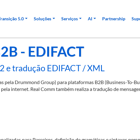
pal
Transição 5.0
Soluções
Serviços
AI
Partnership
Sup
B2B - EDIFACT
2 e tradução EDIFACT / XML
das pela Drummond Group) para plataformas B2B (Business-To-Bus
 pela internet. Real Comm também realiza a tradução de mensagen
alizadas para Parceiros, definição de gramáticas e sintaxes pers