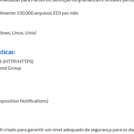
cilmente 150.000 arquivos EDI por mês
dows, Linux, Unix)
ticas:
et (HTTP/HTTPS)
mond Group
position Notifications)
DI criado para garantir um nível adequado de segurança para os d