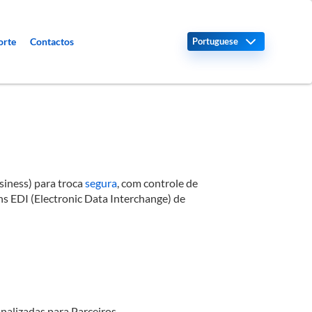
Select your language
orte
Contactos
iness) para troca
segura
, com controle de
s EDI (Electronic Data Interchange) de
onalizadas para Parceiros