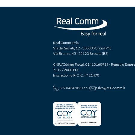
Real Comm Ltda
Via dei Serviti, 12 - 33080 Porcia (PN)
Via Branze, 45 - 25123 Brescia (BS)
CNPJ/Código Fiscal: 01410160939 - Registro Empre
7212 / 2000 PN
Inscrição no R.O.C. nº 21470
+39 0434 1831550
sales@realcomm.it