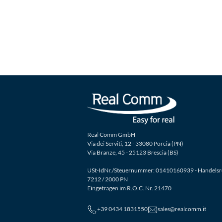
Real Comm GmbH
Via dei Serviti, 12 - 33080 Porcia (PN)
Via Branze, 45 - 25123 Brescia (BS)
USt-IdNr./Steuernummer: 01410160939 - Handelsre
7212 / 2000 PN
Eingetragen im R.O.C. Nr. 21470
+39 0434 1831550
sales@realcomm.it